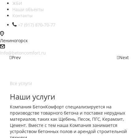
ЖБИ
Наши объекты
Контакты
+7 (917) 870-70-77
Лениногорск
info@betoncomfort.ru
Prev
Next
Все услуги
Наши услуги
Компания БетонКомфорт специализируется на
производстве товарного бетона и поставке нерудных
материалов, таких как Щебень, Песок, ПГС, Керамзит,
Цемент. Вместе с тем наша Компания занимается
устройством бетонных полов и арендой строительной
техники.