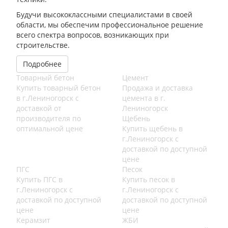
Будучи высококлассными специалистами в своей
области, мы обеспечим профессиональное решение
всего спектра вопросов, возникающих при
строительстве.
Подробнее
Товарный бетон
Цемент
Купить товарный бетон
Продажа и доставка
в г.Лениногорск с
цемента в г.
доставкой от
Лениногорск
производителя по
Щебень
оптимальной цене
Купить щебень в
г.Лениногорск с
доставкой по доступной
цене
ПГС
Песок
Купить ПГС в
Купить песок в
г.Лениногорск с
г.Лениногорск с
доставкой по доступной
доставкой по доступной
цене
цене
Керамзит
ЖБИ