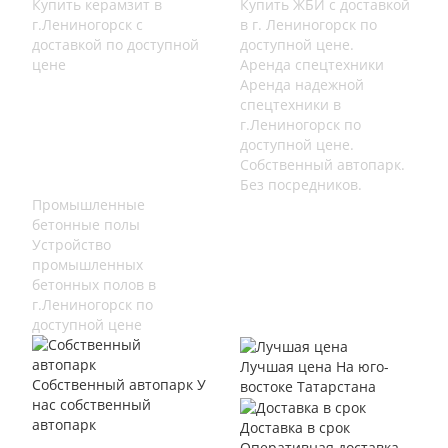
Купить керамзит в
Купить ЖБИ с доставкой
г.Лениногорск с
в г. Лениногорск по
доставкой по доступной
доступной цене.
цене
Аренда спецтехники
Аренда надежной
спецтехники в
г.Лениногорск по
доступной цене.
Собственный автопарк.
Без посредников.
Промышленные
бетонные полы
Устройство
промышленных
бетонных полов в
г.Лениногорск по
доступной цене
Лучшая цена
На юго-
Собственный автопарк
У
востоке Татарстана
нас собственный
автопарк
Доставка в срок
Оперативная доставка